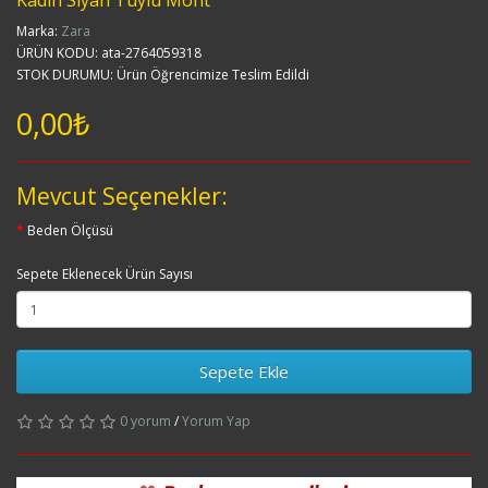
Kadın Siyah Tüylü Mont
Marka:
Zara
ÜRÜN KODU: ata-2764059318
STOK DURUMU: Ürün Öğrencimize Teslim Edildi
0,00₺
Mevcut Seçenekler:
Beden Ölçüsü
Sepete Eklenecek Ürün Sayısı
Sepete Ekle
0 yorum
/
Yorum Yap