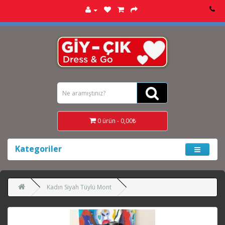
0 ürün - 0,00₺
Kategoriler
Kadın Siyah Tüylü Mont