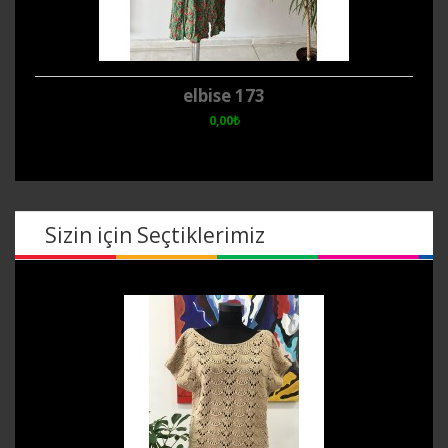
elbise 173
0,00₺
Sizin için Seçtiklerimiz