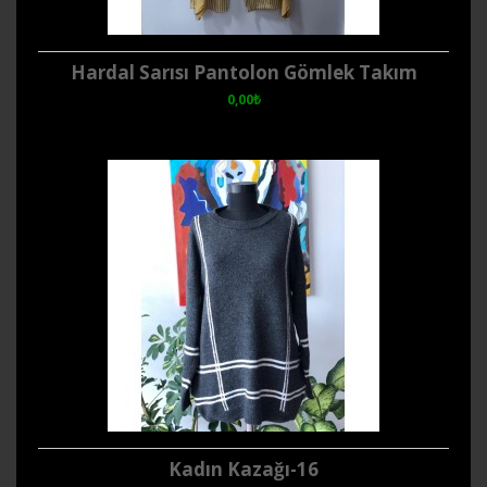
Hardal Sarısı Pantolon Gömlek Takım
0,00₺
Kadın Kazağı-16