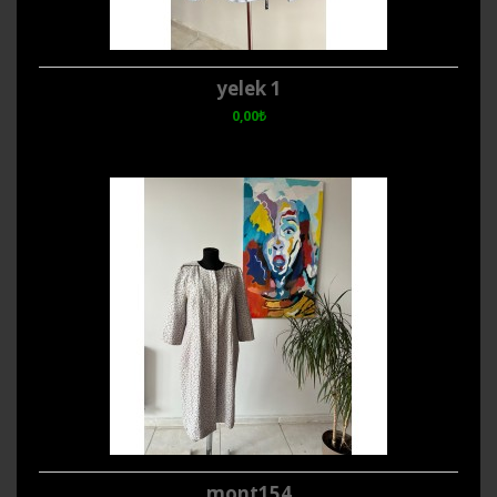
yelek 1
0,00₺
mont154