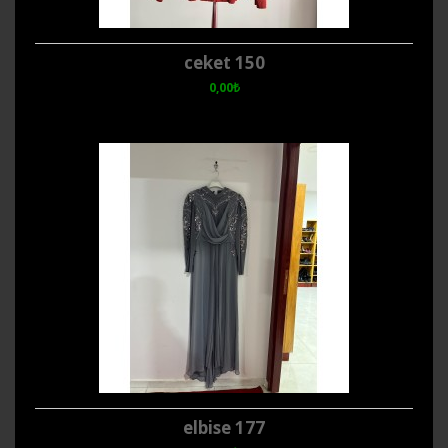
ceket 150
0,00₺
elbise 177