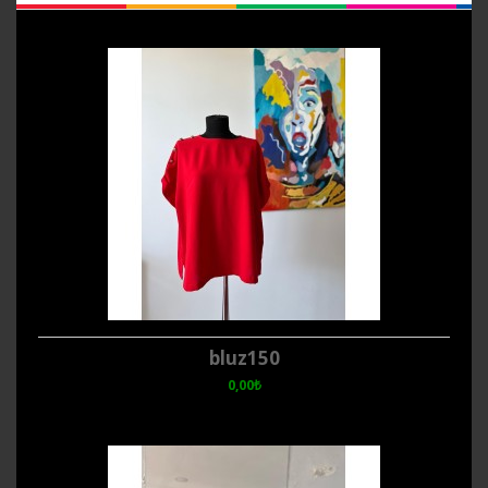
bluz150
0,00₺