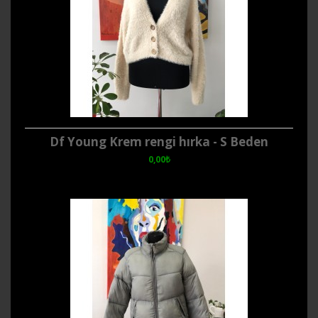
Df Young Krem rengi hırka - S Beden
0,00₺