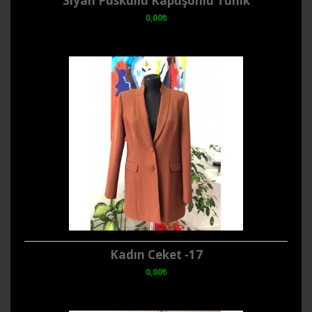
Siyah Püsküllü Kapüşonlu Tunik
0,00₺
Kadın Ceket -17
0,00₺