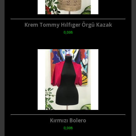
Krem Tommy Hılfıger Örgü Kazak
0,00₺
Kırmızı Bolero
0,00₺