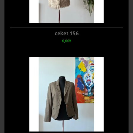
ceket 156
0,00₺