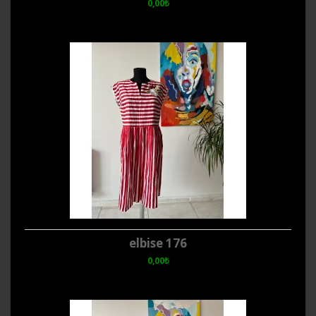
0,00₺
elbise 176
0,00₺