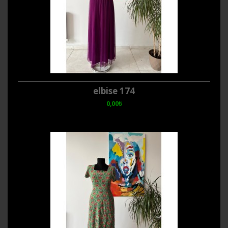
elbise 174
0,00₺