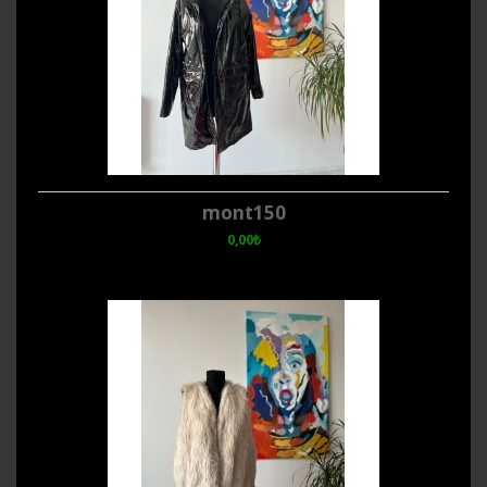
mont150
0,00₺