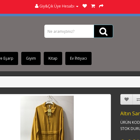
Giy&Çık Üye Hesabı
ve Eşarp
Giyim
Kitap
Ev İhtiyacı
Altın Sa
ÜRÜN KODU
STOK DUR