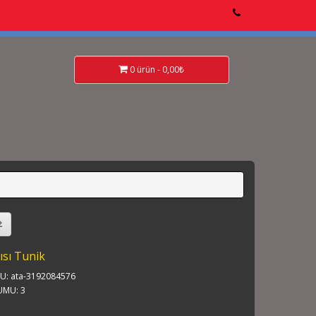
0 ürün - 0,00₺
rısı Tunik
: ata-3192084576
UMU: 3