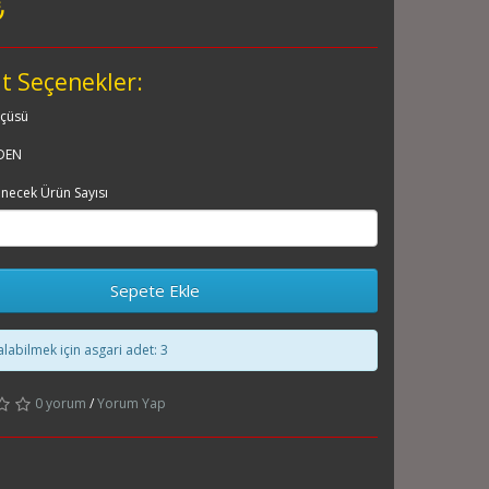
₺
t Seçenekler:
çüsü
DEN
enecek Ürün Sayısı
Sepete Ekle
alabilmek için asgari adet: 3
0 yorum
/
Yorum Yap