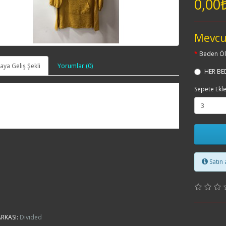
0,00
Mevcu
Beden Öl
ya Geliş Şekli
Yorumlar (0)
HER BE
Sepete Ekl
Satın 
RKASI:
Dıvıded