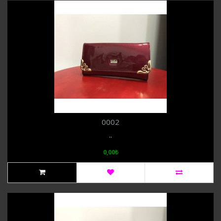
0002
..
0,00₺