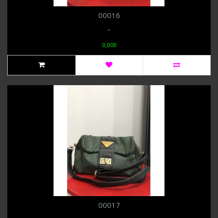
00016
..
0,00₺
00017