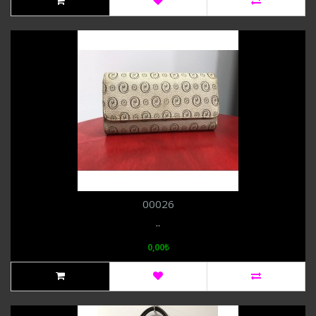
00026
..
0,00₺