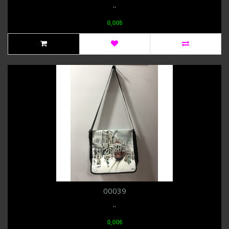
..
0,00₺
00039
..
0,00₺