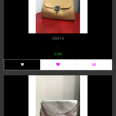
00014
..
0,00₺