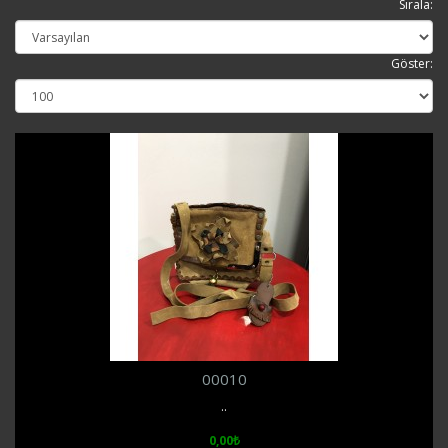
Sırala:
Göster:
00010
..
0,00₺