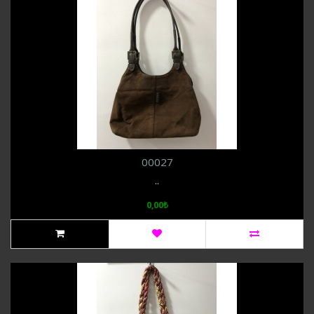
00027
..
0,00₺