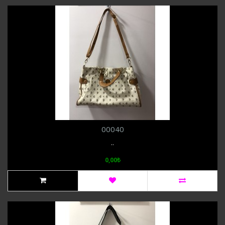
00040
..
0,00₺