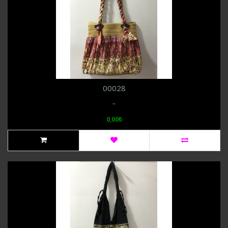
00028
..
0,00₺