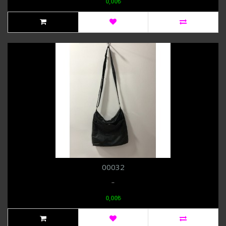
0,00₺
00032
..
0,00₺