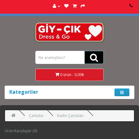
0 ürün - 0,00₺
Kategoriler
Çantalar
Kadın Çantaları
Ürün Karşılaştır (0)