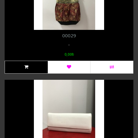
00029
..
0,00₺