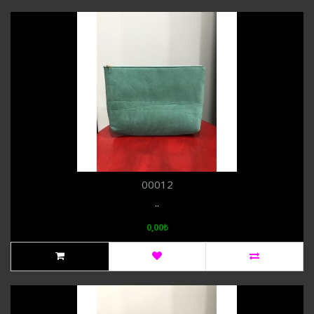
00012
..
0,00₺