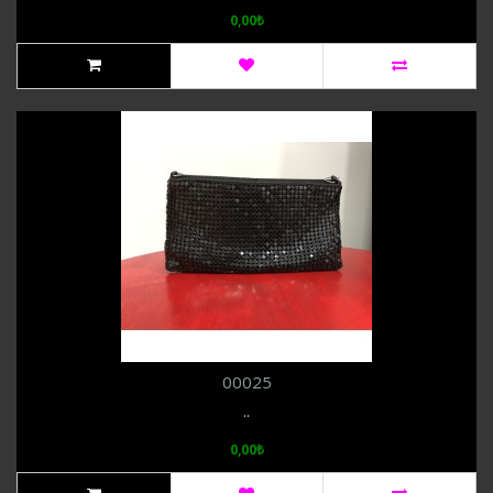
0,00₺
00025
..
0,00₺