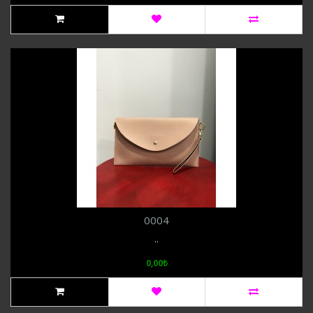
0004
..
0,00₺