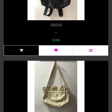
00036
..
0,00₺