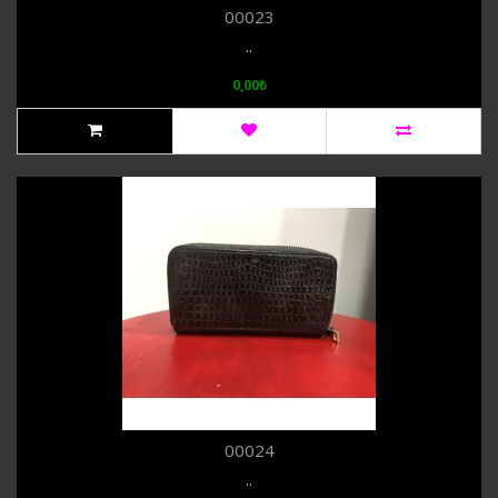
00023
..
0,00₺
00024
..