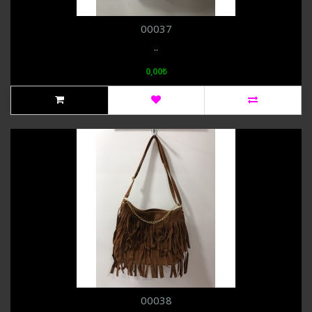
00037
..
0,00₺
00038