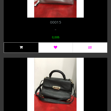
00015
..
0,00₺