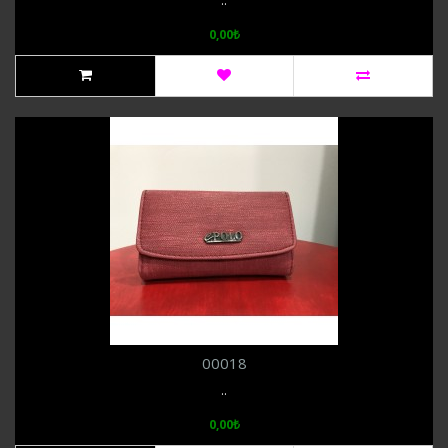
..
0,00₺
00018
..
0,00₺