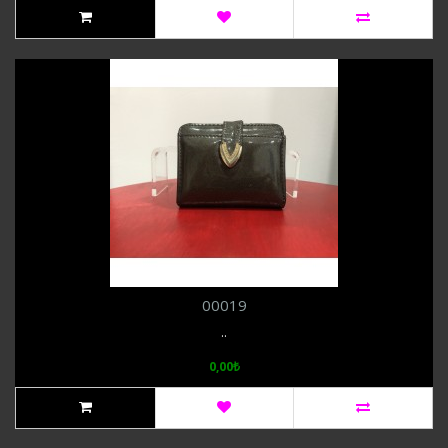
00019
..
0,00₺