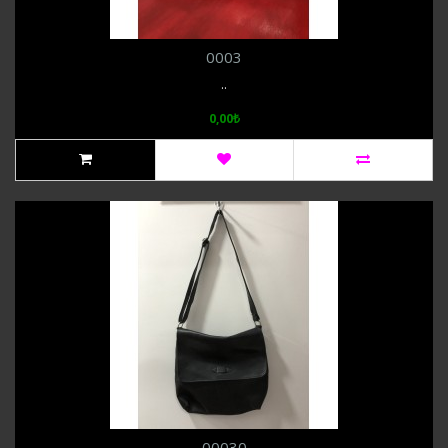
0003
..
0,00₺
00030