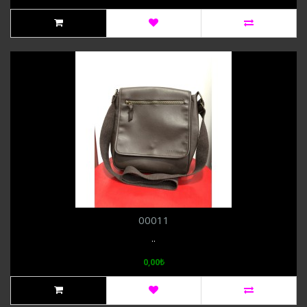
00011
..
0,00₺