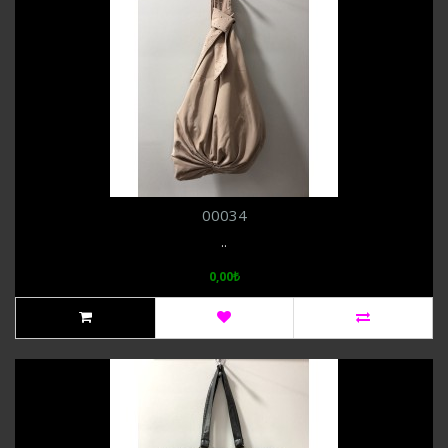
00034
..
0,00₺