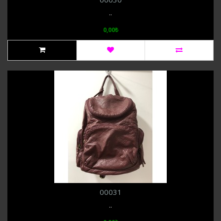
..
0,00₺
00031
..