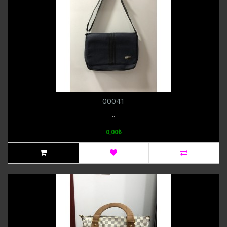
00041
..
0,00₺