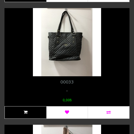
00033
..
0,00₺