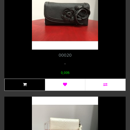
00020
..
0,00₺