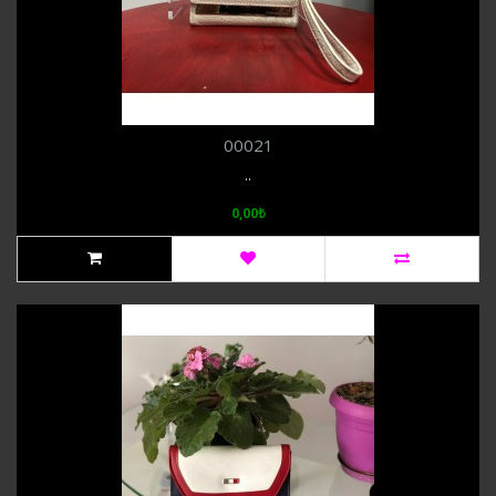
00021
..
0,00₺