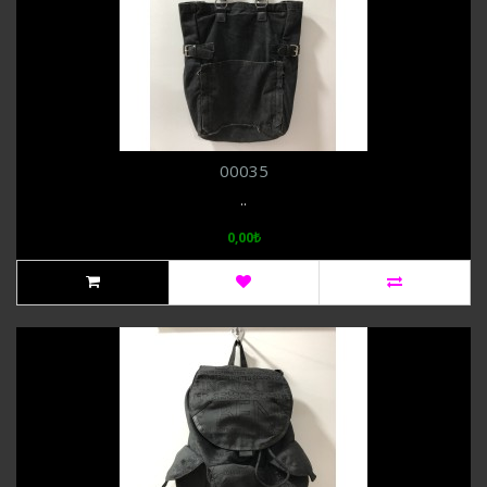
00035
..
0,00₺