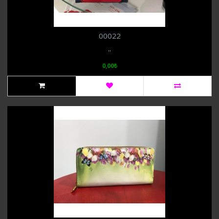
00022
..
0,00₺