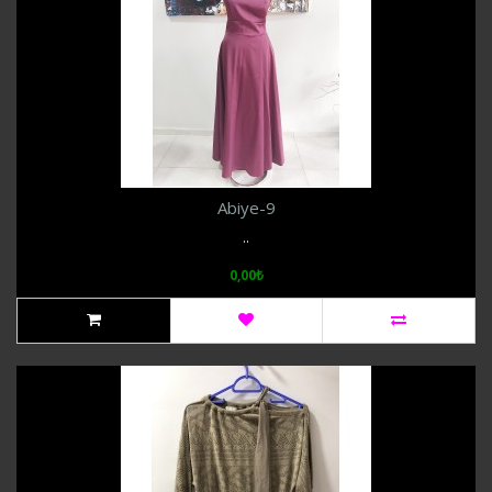
Abiye-9
..
0,00₺