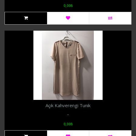
0,00₺
Açık Kahverengi Tunik
..
0,00₺