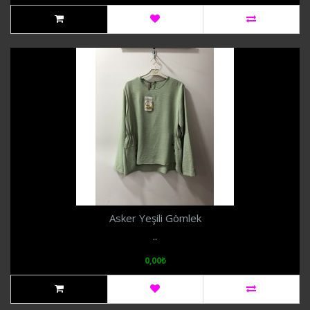
Asker Yeşili Gömlek
..
0,00₺