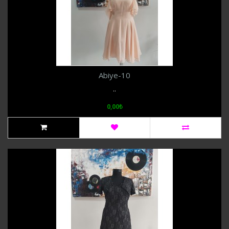
Abiye-10
..
0,00₺