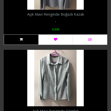
Açık Mavi Renginde Boğazlı Kazak
..
0,00₺
Açık Mavi Renginde Gömlek