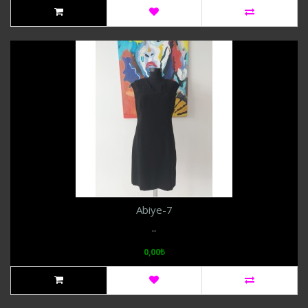
Abiye-7
..
0,00₺