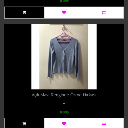
0,00₺
Açık Mavi Renginde Örme Hırkası
..
0,00₺