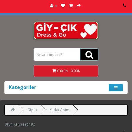
0 ürün - 0,00₺
Kategoriler
Giyim
Kadın Giyim
Ürün Karşılaştır (0)