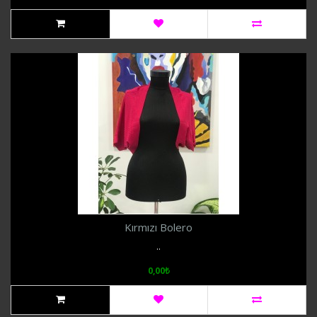
Kırmızı Bolero
..
0,00₺