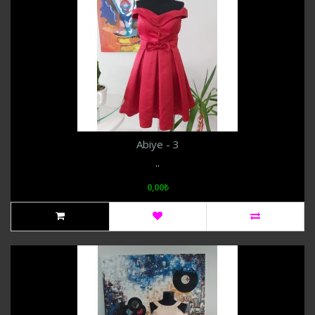
Abiye - 3
..
0,00₺