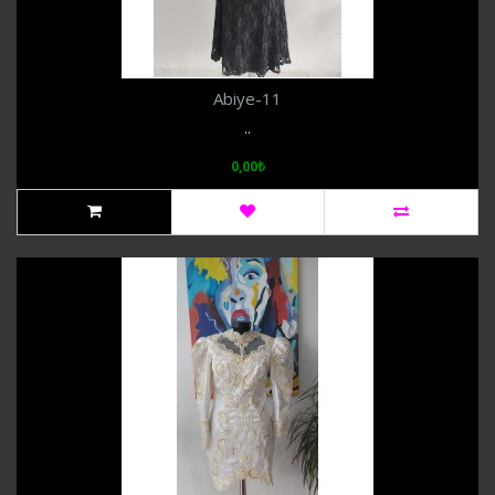
Abiye-11
..
0,00₺