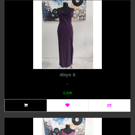
Abiye-8
..
0,00₺