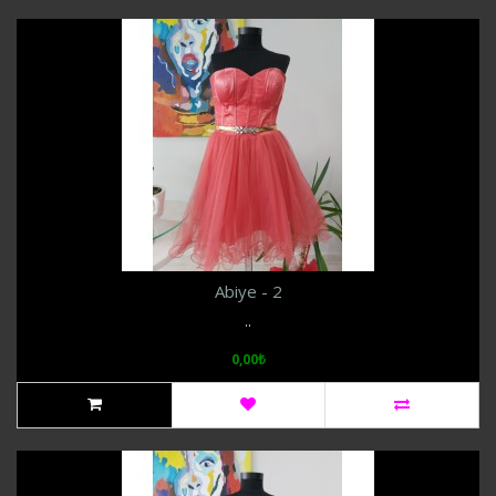
Abiye - 2
..
0,00₺