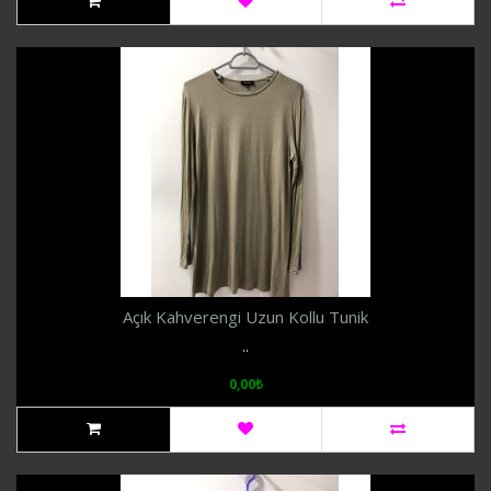
Açık Kahverengi Uzun Kollu Tunik
..
0,00₺