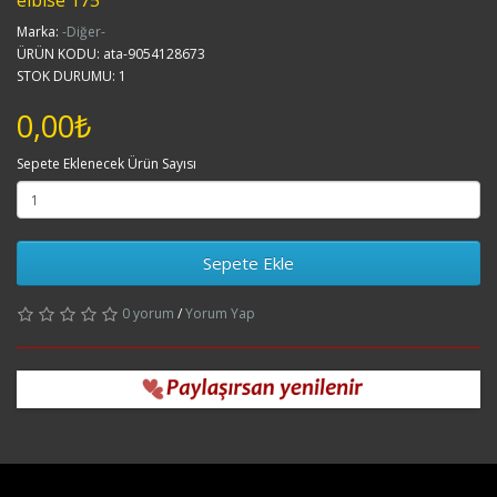
elbise 175
Marka:
-Diğer-
ÜRÜN KODU: ata-9054128673
STOK DURUMU: 1
0,00₺
Sepete Eklenecek Ürün Sayısı
Sepete Ekle
0 yorum
/
Yorum Yap