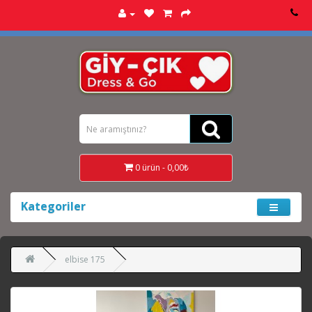
0 ürün - 0,00₺
Kategoriler
elbise 175