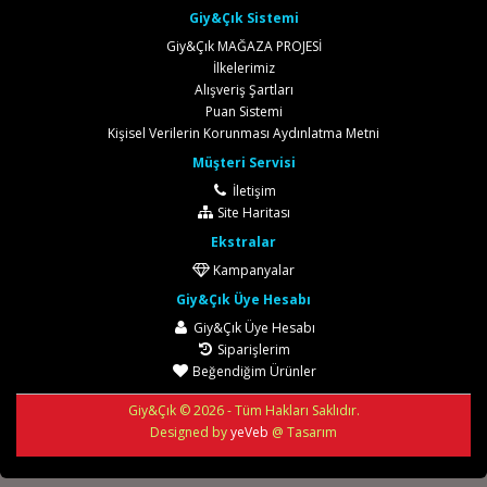
Giy&Çık Sistemi
Giy&Çık MAĞAZA PROJESİ
İlkelerimiz
Alışveriş Şartları
Puan Sistemi
Kişisel Verilerin Korunması Aydınlatma Metni
Müşteri Servisi
İletişim
Site Haritası
Ekstralar
Kampanyalar
Giy&Çık Üye Hesabı
Giy&Çık Üye Hesabı
Siparişlerim
Beğendiğim Ürünler
Giy&Çık © 2026 - Tüm Hakları Saklıdır.
Designed by
yeVeb
@ Tasarım